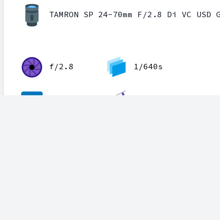
TAMRON SP 24-70mm F/2.8 Di VC USD 
f/2.8
1/640s
100
70.0mm
2.667 EV
flash off
2021-08-03 14:49:20
35.789275°N, 129.331488°E